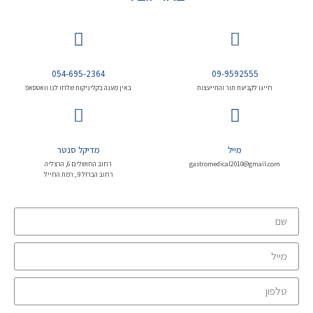
054-695-2364
09-9592555
חייגו לקביעת תור והתייעצות
באין מענה בקליניקות שלחו לנו וואטסאפ
מייל
מדיקל סנטר
gastromedical2010@gmail.com
רחוב החושלים 6, הרצליה
רחוב הברזל 9 , רמת החייל