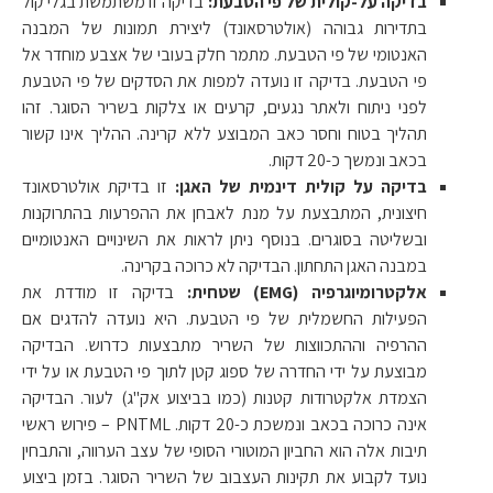
בדיקה על-קולית של פי הטבעת:
בדיקה זו משתמשת בגלי קול
בתדירות גבוהה (אולטרסאונד) ליצירת תמונות של המבנה
האנטומי של פי הטבעת. מתמר חלק בעובי של אצבע מוחדר אל
פי הטבעת. בדיקה זו נועדה למפות את הסדקים של פי הטבעת
לפני ניתוח ולאתר נגעים, קרעים או צלקות בשריר הסוגר. זהו
תהליך בטוח וחסר כאב המבוצע ללא קרינה. ההליך אינו קשור
בכאב ונמשך כ-20 דקות.
בדיקה על קולית דינמית של האגן:
זו בדיקת אולטרסאונד
חיצונית, המתבצעת על מנת לאבחן את ההפרעות בהתרוקנות
ובשליטה בסוגרים. בנוסף ניתן לראות את השינויים האנטומיים
במבנה האגן התחתון. הבדיקה לא כרוכה בקרינה.
אלקטרומיוגרפיה (EMG) שטחית:
בדיקה זו מודדת את
הפעילות החשמלית של פי הטבעת. היא נועדה להדגים אם
ההרפיה וההתכווצות של השריר מתבצעות כדרוש. הבדיקה
מבוצעת על ידי החדרה של ספוג קטן לתוך פי הטבעת או על ידי
הצמדת אלקטרודות קטנות (כמו בביצוע אק"ג) לעור. הבדיקה
אינה כרוכה בכאב ונמשכת כ-20 דקות. PNTML – פירוש ראשי
תיבות אלה הוא החביון המוטורי הסופי של עצב הערווה, והתבחין
נועד לקבוע את תקינות העצבוב של השריר הסוגר. בזמן ביצוע