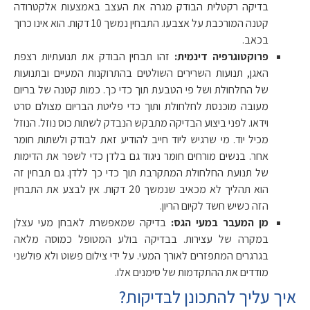
בדיקה רקטלית הבודק מגרה את העצב באמצעות אלקטרודה
קטנה המורכבת על אצבעו. התבחין נמשך 10 דקות. הוא אינו כרוך
בכאב.
פרוקטוגרפיה דינמית:
זהו תבחין הבודק את תנועתיות רצפת
האגן, תנועות השרירים השולטים בהתרוקנות המעיים ובתנועות
של החלחולת ושל פי הטבעת תוך כדי כך. כמות קטנה של בריום
מעובה מוכנסת לחלחולת ותוך כדי פליטת הבריום מצולם סרט
וידאו. לפני ביצוע הבדיקה מתבקש הנבדק לשתות כוס נוזל. הנוזל
מכיל יוד. מי שרגיש ליוד חייב להודיע זאת לבודק ולשתות חומר
אחר. בנשים מורחים חומר ניגוד גם בלדן כדי לשפר את הדימות
של תנועת החלחולת המתקרבת תוך כדי כך ללדן. גם תבחין זה
הוא תהליך לא מכאיב שנמשך 20 דקות. אין לבצע את התבחין
הזה כשיש חשד לקיום הריון.
מן המעבר במעי הגס:
בדיקה שמאפשרת לאבחן מעי עצלן
במקרה של עצירות. בבדיקה בולע המטופל כמוסה מלאה
בגרגרים המתפזרים לאורך המעי. על ידי צילום פשוט ולא פולשני
מודדים את ההתקדמות של סימנים אלו.
איך עליך להתכונן לבדיקות?