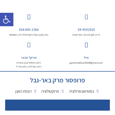
פתח 
054-695-2364
09-9592555
חייגו לקביעת תור והתייעצות
באין מענה בקליניקות שלחו לנו וואטסאפ
מייל
מדיקל סנטר
gastromedical2010@gmail.com
רחוב החושלים 6, הרצליה
רחוב הברזל 9 , רמת החייל
פרופסור מרק באר-גבל
גסטרואנטרולוגיה
פרוקטולוגיה
רצפת האגן